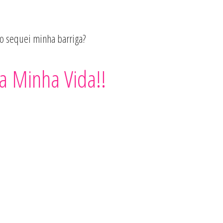
 sequei minha barriga?
Quero Ser Fitness
a Minha Vida!!