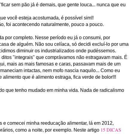
icar sem pão já é demais, que gente louca... nunca que eu
ue você esteja acostumada, é possível sim!!
pão, foi acontecendo naturalmente, pouco a pouco.
a por completo. Nesse período eu já o consumi, por
asa de alguém. Não sou celíaca, só decidi excluí-lo por uma
cidimos diminuir os industrializados onde pudéssemos.
 ditos "integrais" que comprávamos não estragavam mais. É
aqui, mais as mais famosas e caras, passavam mais de um
rmaneciam intactas, nem mofo nascia naquilo... Como eu
ue alimento que é alimento estraga, fica verde de bolor!!!
tudo que tenho mudado em minha vida. Nada de radicalismo
os e comecei minha reeducação alimentar, lá em 2012,
15 DICAS
rários, como a noite, por exemplo. Neste artigo