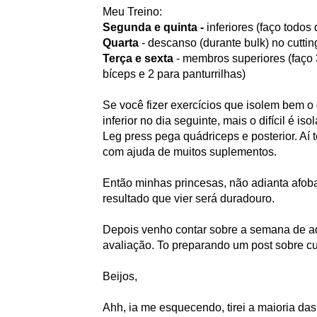
Meu Treino:
Segunda e quinta -
inferiores (faço todos
Quarta
- descanso (durante bulk) no cuttin
Terça e sexta
- membros superiores (faço 3 
bíceps e 2 para panturrilhas)
Se você fizer exercícios que isolem bem o
inferior no dia seguinte, mais o difícil é 
Leg press pega quádriceps e posterior. Aí 
com ajuda de muitos suplementos.
Então minhas princesas, não adianta afoba
resultado que vier será duradouro.
Depois venho contar sobre a semana de ada
avaliação. To preparando um post sobre cu
Beijos,
Ahh, ia me esquecendo, tirei a maioria das 