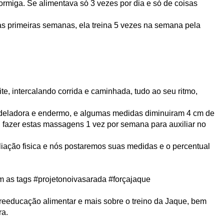
rmiga. Se alimentava só 3 vezes por dia e só de coisas
s primeiras semanas, ela treina 5 vezes na semana pela
e, intercalando corrida e caminhada, tudo ao seu ritmo,
ladora e endermo, e algumas medidas diminuiram 4 cm de
 fazer estas massagens 1 vez por semana para auxiliar no
liação fisica e nós postaremos suas medidas e o percentual
 as tags #projetonoivasarada #forçajaque
reeducação alimentar e mais sobre o treino da Jaque, bem
ra.