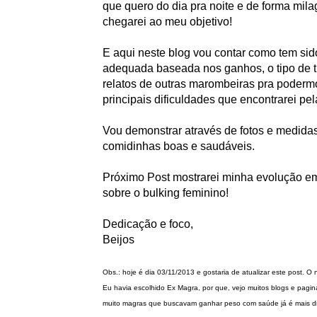
que quero do dia pra noite e de forma mila
chegarei ao meu objetivo!
E aqui neste blog vou contar como tem sid
adequada baseada nos ganhos, o tipo de t
relatos de outras marombeiras pra poderm
principais dificuldades que encontrarei pela
Vou demonstrar através de fotos e medidas
comidinhas boas e saudáveis.
Próximo Post mostrarei minha evolução e
sobre o bulking feminino!
Dedicação e foco,
Beijos
Obs.: hoje é dia 03/11/2013 e gostaria de atualizar este post.
Eu havia escolhido Ex Magra, por que, vejo muitos blogs e pag
muito magras que buscavam ganhar peso com saúde já é mais difí