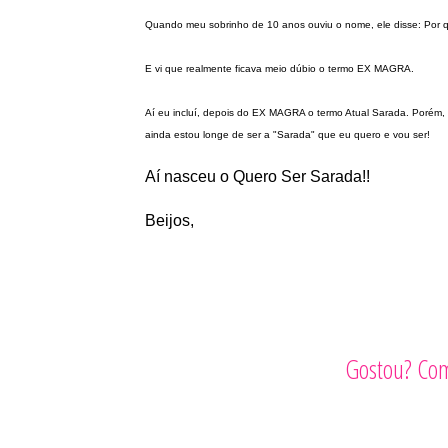
Quando meu sobrinho de 10 anos ouviu o nome, ele disse: Por 
E vi que realmente ficava meio dúbio o termo EX MAGRA.
Aí eu incluí, depois do EX MAGRA o termo Atual Sarada. Porém,
ainda estou longe de ser a "Sarada" que eu quero e vou ser!
Aí nasceu o Quero Ser Sarada!!
Beijos,
Gostou? Com