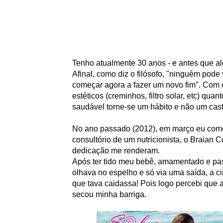
Tenho atualmente 30 anos - e antes que a
Afinal, como diz o filósofo, "ninguém pod
começar agora a fazer um novo fim". Com c
estéticos (creminhos, filtro solar, etc) qua
saudável torne-se um hábito e não um cast
No ano passado (2012), em março eu comec
consultório de um nutricionista, o Braian C
dedicação me renderam.
Após ter tido meu bebê, amamentado e pa
olhava no espelho e só via uma saída, a cir
que tava caidassa! Pois logo percebi que 
secou minha barriga.