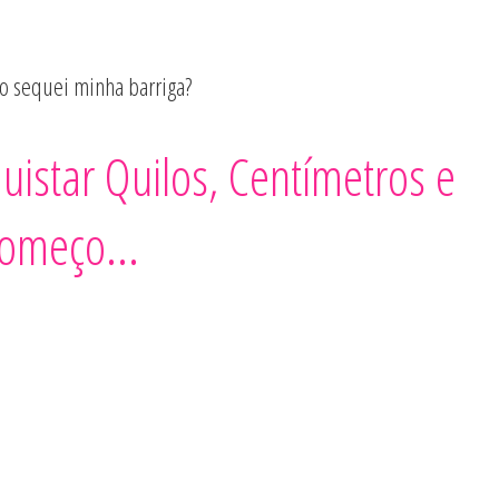
 sequei minha barriga?
Quero Ser Fitness
istar Quilos, Centímetros e
omeço...